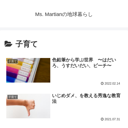
Ms. Martianの地球暮らし
子育て
色鉛筆から学ぶ世界 〜はだい
子育て
ろ、うすだいだい、ピーチ〜
2022.02.14
いじめダメ、を教える秀逸な教育
子育て
法
2021.07.31