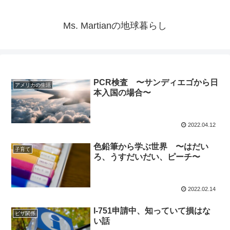
Ms. Martianの地球暮らし
PCR検査 〜サンディエゴから日
アメリカの生活
本入国の場合〜
2022.04.12
色鉛筆から学ぶ世界 〜はだい
子育て
ろ、うすだいだい、ピーチ〜
2022.02.14
I-751申請中、知っていて損はな
ビザ関係
い話