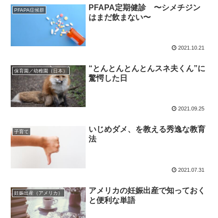
PFAPA定期健診 〜シメチジン
PFAPA症候群
はまだ飲まない〜
2021.10.21
“とんとんとんとんスネ夫くん”に
保育園／幼稚園（日本）
驚愕した日
2021.09.25
いじめダメ、を教える秀逸な教育
子育て
法
2021.07.31
アメリカの妊娠出産で知っておく
妊娠出産（アメリカ）
と便利な単語