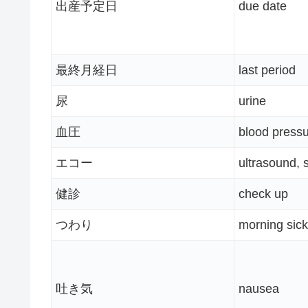
出産予定日
due date
最終月経日
last period
尿
urine
血圧
blood press
エコー
ultrasound,
健診
check up
つわり
morning sic
吐き気
nausea