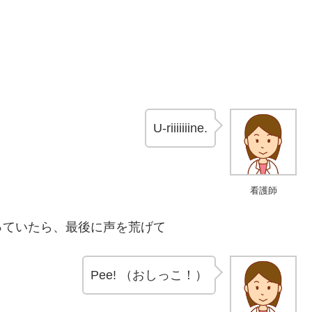
U-riiiiiiine.
看護師
っていたら、最後に声を荒げて
Pee! （おしっこ！）