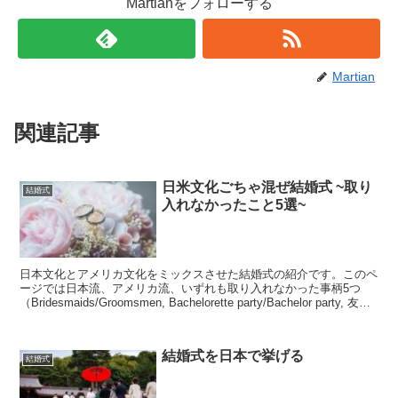
Martianをフォローする
Martian
関連記事
日米文化ごちゃ混ぜ結婚式 ~取り
結婚式
入れなかったこと5選~
日本文化とアメリカ文化をミックスさせた結婚式の紹介です。このペ
ージでは日本流、アメリカ流、いずれも取り入れなかった事柄5つ
（Bridesmaids/Groomsmen, Bachelorette party/Bachelor party, 友人
代表スピーチ、披露宴の友人代表の出し物、After party(二次会)のゲ
ーム、Prenup (婚前契約)）を紹介しています。
結婚式を日本で挙げる
結婚式