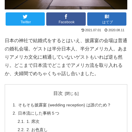
Twitter
Facebook
はてブ
2021.07.01
2020.08.11
日本の神社で結婚式をするとはいえ、披露宴の会場は普通
の婚礼会場。ゲストは半分日本人、半分アメリカ人。あま
りアメリカ文化に精通していないゲストもいれば逆も然
り。どこまで日本流でどこまでアメリカ流を取り入れる
か、夫婦間でめちゃくちゃ話し合いました。
目次
そもそも披露宴 (wedding reception) は誰のため？
日本流にした事柄５つ
1. 席次
2. お色直し