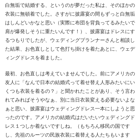
白無垢で結婚する、というのが夢だった私は、そのほかの
衣装に無頓着でした。さすがに披露宴の間もずっと白無垢
はしんどいかなと思い（実際に布団を背負ってるみたいで
肩が爆発しそうに重たいんです！）、披露宴はドレスにす
るつもりでしたが、ウェディングプランナーさんと相談し
た結果、お色直しとして色打ち掛けを着たあとに、ウェデ
ィングドレスを着ました。
最初、お色直しは考えていませんでした。前にアメリカの
友人に「なんで日本の結婚式って着せ替え人形みたいにい
くつも衣装を着るの？」と聞かれたことがあり、そう言わ
れてみればそうやなぁ、別に当日衣装変える必要ないよな
ぁと思い、披露宴はウェディングドレス一本にしようと思
ったのです。アメリカの結婚式はだいたいウェディングド
レス１つしか着ないですしね。（もちろん移民の国です
し、先祖のルーツの民族衣装に着替える人たちもいます